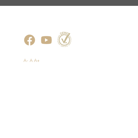
A-
A
A+