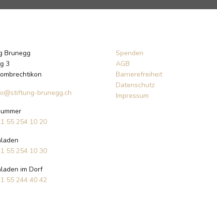
ng Brunegg
Spenden
g 3
AGB
ombrechtikon
Barrierefreiheit
Datenschutz
fo@stiftung-brunegg.ch
Impressum
nummer
1 55 254 10 20
laden
1 55 254 10 30
laden im Dorf
1 55 244 40 42