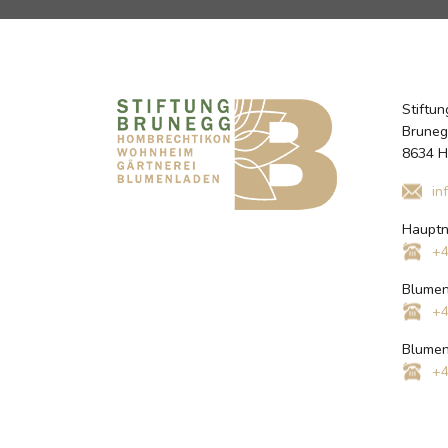
Stiftu
Bruneg
8634 H
in
Haupt
+4
Blumen
+4
Blumen
+4